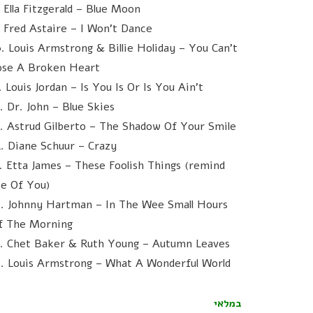
. Ella Fitzgerald – Blue Moon
. Fred Astaire – I Won't Dance
0. Louis Armstrong & Billie Holiday – You Can't
ose A Broken Heart
. Louis Jordan – Is You Is Or Is You Ain't
2. Dr. John – Blue Skies
3. Astrud Gilberto – The Shadow Of Your Smile
4. Diane Schuur – Crazy
5. Etta James – These Foolish Things (remind
e Of You)
6. Johnny Hartman – In The Wee Small Hours
f The Morning
7. Chet Baker & Ruth Young – Autumn Leaves
8. Louis Armstrong – What A Wonderful World
במלאי