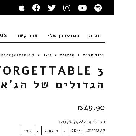
חנות
המועדון שלי
צרו קשר
 US
עמוד הבית
אוספים
ג'אז
Unforgettable 3 / הקולות הגדולים של הג’
הגדולים של הג’אז
₪
49.90
מק"ט:
7293627928229
קטגוריות:
,
,
CD15
אוספים
ג'אז