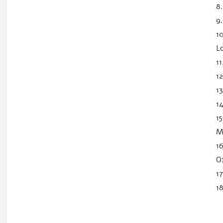
8
9
1
L
11
1
1
1
1
M
1
O
1
1