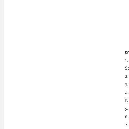
1
S
2
3
4
N
5
6
7