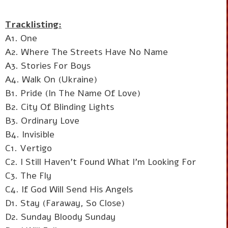
Tracklisting:
A1. One
A2. Where The Streets Have No Name
A3. Stories For Boys
A4. Walk On (Ukraine)
B1. Pride (In The Name Of Love)
B2. City Of Blinding Lights
B3. Ordinary Love
B4. Invisible
C1. Vertigo
C2. I Still Haven’t Found What I’m Looking For
C3. The Fly
C4. If God Will Send His Angels
D1. Stay (Faraway, So Close)
D2. Sunday Bloody Sunday