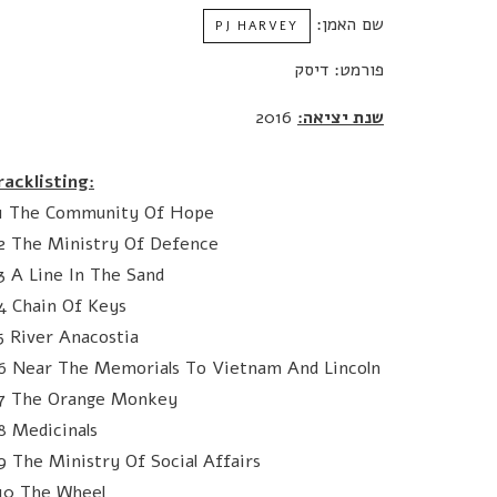
שם האמן:
PJ HARVEY
פורמט: דיסק
שנת יציאה:
2016
racklisting:
.1 The Community Of Hope
.2 The Ministry Of Defence
.3 A Line In The Sand
.4 Chain Of Keys
.5 River Anacostia
.6 Near The Memorials To Vietnam And Lincoln
.7 The Orange Monkey
.8 Medicinals
.9 The Ministry Of Social Affairs
.10 The Wheel