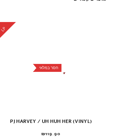
LP
חסר במלאי
PJ HARVEY / UH HUH HER (VINYL)
₪
119.90