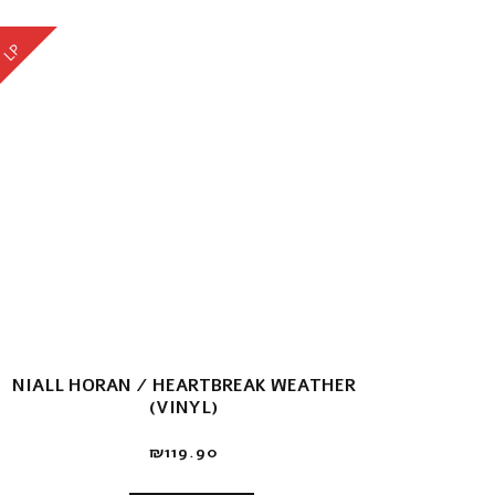
LP
NIALL HORAN / HEARTBREAK WEATHER
(VINYL)
₪
119.90