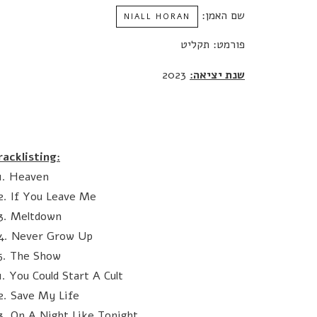
שם האמן:
NIALL HORAN
פורמט: תקליט
שנת יציאה:
2023
racklisting:
1. Heaven
2. If You Leave Me
3. Meltdown
4. Never Grow Up
5. The Show
1. You Could Start A Cult
2. Save My Life
3. On A Night Like Tonight