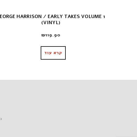
EORGE HARRISON / EARLY TAKES VOLUME 1
(VINYL)
₪
119.90
קרא עוד
כל