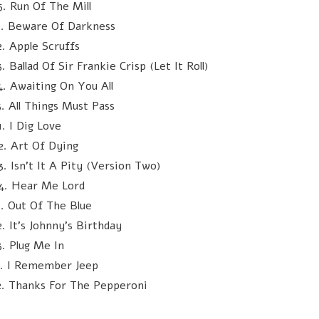
5. Run Of The Mill
1. Beware Of Darkness
2. Apple Scruffs
. Ballad Of Sir Frankie Crisp (Let It Roll)
4. Awaiting On You All
5. All Things Must Pass
1. I Dig Love
2. Art Of Dying
3. Isn't It A Pity (Version Two)
4. Hear Me Lord
1. Out Of The Blue
2. It's Johnny's Birthday
3. Plug Me In
1. I Remember Jeep
2. Thanks For The Pepperoni