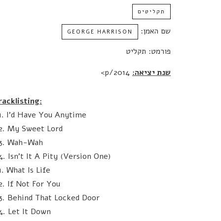
תקליטים
שם האמן:
GEORGE HARRISON
פורמט: תקליט
שנת יציאה:
2014/p>
racklisting:
1. I'd Have You Anytime
2. My Sweet Lord
3. Wah-Wah
4. Isn't It A Pity (Version One)
1. What Is Life
2. If Not For You
3. Behind That Locked Door
4. Let It Down