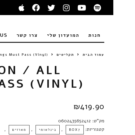
חנות
המועדון שלי
צרו קשר
 US
עמוד הבית
תקליטים
ings Must Pass (Vinyl)
ON / ALL
ASS (VINYL)
₪
419.90
מק"ט:
0602435652412
קטגוריות:
,
,
,
BOX7
בינלאומי
מארזים