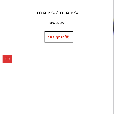
ג'יין בורדו / ג'יין בורדו
₪
49.90
הוסף לסל
CD