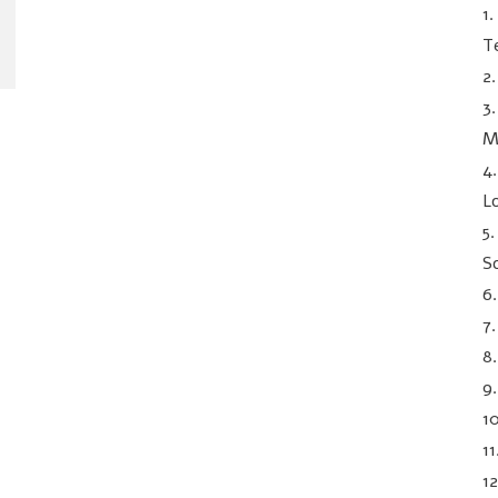
1
T
2
3
M
4
L
5
S
6
7
8
9
1
11
1