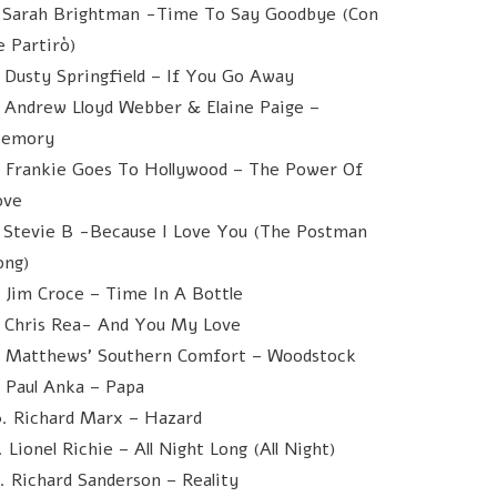
. Sarah Brightman -Time To Say Goodbye (Con
e Partirò)
. Dusty Springfield – If You Go Away
. Andrew Lloyd Webber & Elaine Paige –
emory
. Frankie Goes To Hollywood – The Power Of
ove
. Stevie B -Because I Love You (The Postman
ong)
. Jim Croce – Time In A Bottle
. Chris Rea- And You My Love
. Matthews' Southern Comfort – Woodstock
. Paul Anka – Papa
0. Richard Marx – Hazard
. Lionel Richie – All Night Long (All Night)
2. Richard Sanderson – Reality