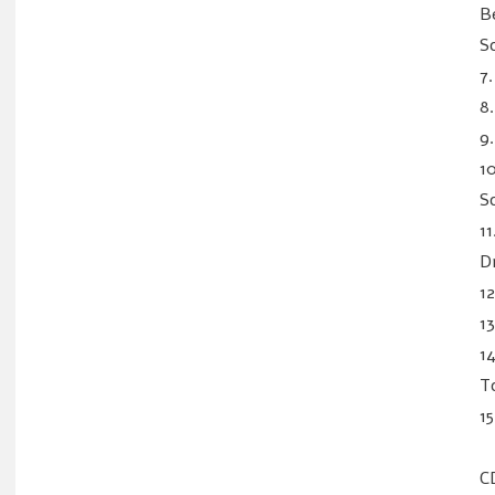
B
S
7
8
9
1
S
1
D
1
1
1
T
1
C