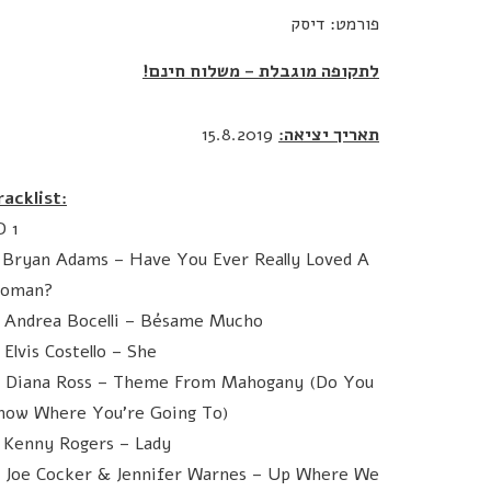
פורמט: דיסק
לתקופה מוגבלת – משלוח חינם!
תאריך יציאה:
15.8.2019
racklist:
D 1
. Bryan Adams – Have You Ever Really Loved A
oman?
. Andrea Bocelli – Bésame Mucho
 Elvis Costello – She
. Diana Ross – Theme From Mahogany (Do You
now Where You're Going To)
. Kenny Rogers – Lady
. Joe Cocker & Jennifer Warnes – Up Where We