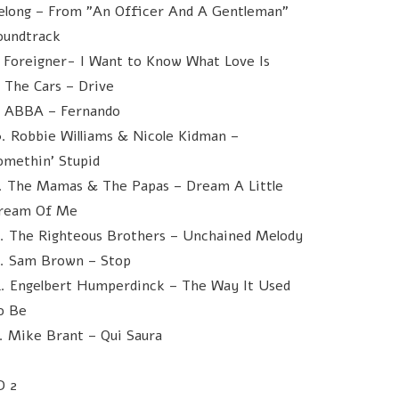
elong – From "An Officer And A Gentleman"
oundtrack
. Foreigner- I Want to Know What Love Is
. The Cars – Drive
. ABBA – Fernando
0. Robbie Williams & Nicole Kidman –
omethin' Stupid
1. The Mamas & The Papas – Dream A Little
ream Of Me
2. The Righteous Brothers – Unchained Melody
3. Sam Brown – Stop
4. Engelbert Humperdinck – The Way It Used
o Be
5. Mike Brant – Qui Saura
D 2