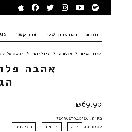
חנות
המועדון שלי
צרו קשר
 US
עמוד הבית
אוספים
בינלאומי
אהבה פלוס 2 / שירי האהבה הגדולים מכל הזמנים
הג
₪
69.90
מק"ט:
7293627940528
קטגוריות:
,
,
CD7
אוספים
בינלאומי