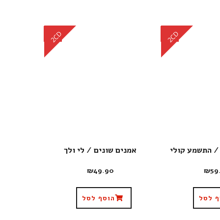
CD
CD
2CD
2CD
/ התשמע קולי
אמנים שונים / לי ולך
₪
49.90
₪
59
ף לסל
הוסף לסל