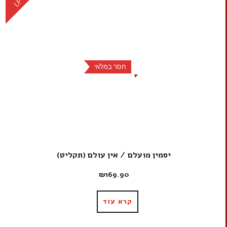
LP
חסר במלאי
יסמין מועלם / אין עולם (תקליט)
₪
169.90
קרא עוד