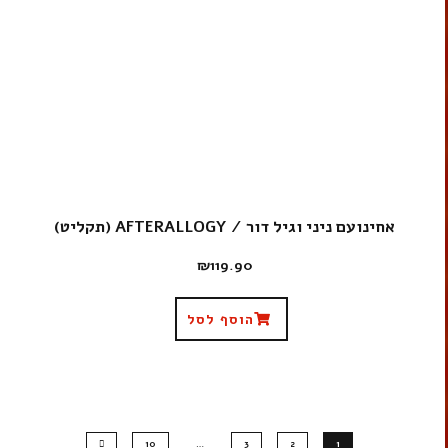
אחינועם ניני וגיל דור / AFTERALLOGY (תקליט)
₪
119.90
הוסף לסל
10
…
3
2
1