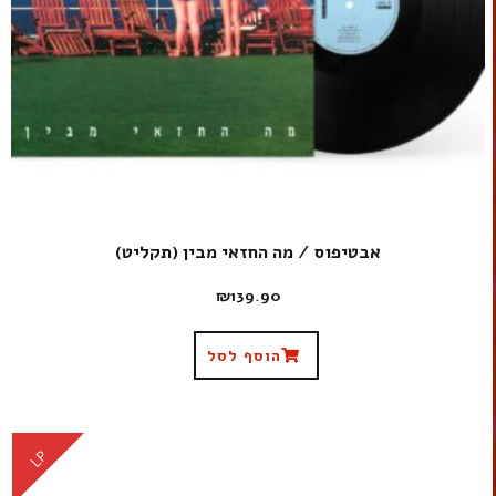
אבטיפוס / מה החזאי מבין (תקליט)
₪
139.90
הוסף לסל
LP