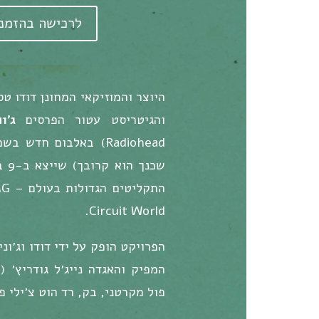
לרכישה בהזמנ
היוצר והמוזיקאי המחונן דודו 
והגיטריסט עטור הפרסים
ג'ו
Radiohead) באלבום חדש בשם
שכנ
Circuit World.
הפרויקט הופק על ידי דודו וג׳ונ
פול מקרטני, בק, רד הוט צ׳ילי פ