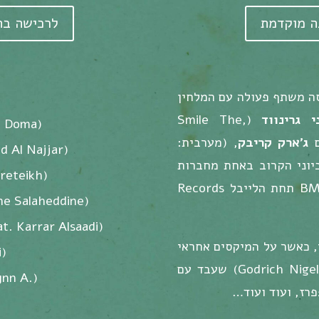
ה מוקדמת
לרכישה בה
טסה משתף פעולה עם המלחין
ני גרינווד
(Smile The,
d Doma)
ג'ארק קריבק
, (מערבית:
d Al Najjar)
ך הוא קרובך) שייצא ב-9 ביוני הקרוב באחת מחברות
reteikh)
התקליטים הגדולות בעולם – BMG תחת הלייבל Records
ne Salaheddine)
t. Karrar Alsaadi)
י, כאשר על המיקסים אחראי
i)
המפיק והאגדה נייג׳ל גודריץ׳ (Godrich Nigel) שעבד עם
ynn A.)
פרז, ועוד ועוד…