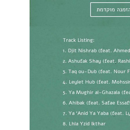
זמנה מוקדמת
Track Listing:
1. Djit Nishrab (feat. Ahme
2. Ashufak Shay (feat. Rashi
3. Taq ou-Dub (feat. Nour F
4. Leylet Hub (feat. Mohssi
5. Ya Mughir al-Ghazala (fea
6. Ahibak (feat. Safae Essaf
7. Ya ‘Anid Ya Yaba (feat. L
8. Lhla Yzid Ikthar