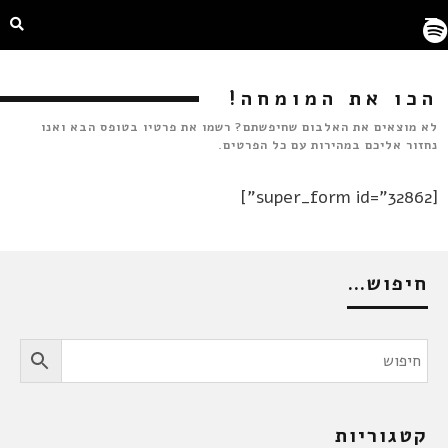
הכו את המומחה!
לא מוצאים את האלבום שחיפשתם? רשמו את פרטיו בטופס הבא ואנו
נחזור אליכם במהירות עם כל הפרטים.
[super_form id="32862"]
חיפוש…
קטגוריות